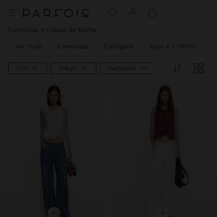
Camisolas e Calças de Malha
Ver Tudo
Camisolas
Cardigans
Tops e T-Shirts
C
Cor
Preço
Tamanho
+
+