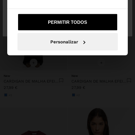
Não, Fique em
Sim, leve-me a United
PERMITIR TODOS
Portugal
States
Personalizar
+
+
New
New
CARDIGAN DE MALHA EFEITO ENTRANÇADO
CARDIGAN DE MALHA EFEITO ENTRANÇADO
27,99 €
27,99 €
+2
+2