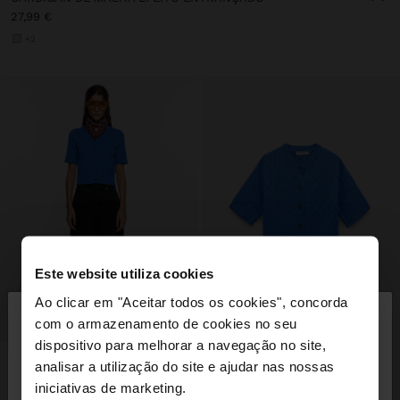
27,99 €
+2
Este website utiliza cookies
×
Ao clicar em "Aceitar todos os cookies", concorda
olá
com o armazenamento de cookies no seu
dispositivo para melhorar a navegação no site,
Está a aceder ao site a partir de Portugal. Deseja
analisar a utilização do site e ajudar nas nossas
navegar no nosso site United States?
iniciativas de marketing.