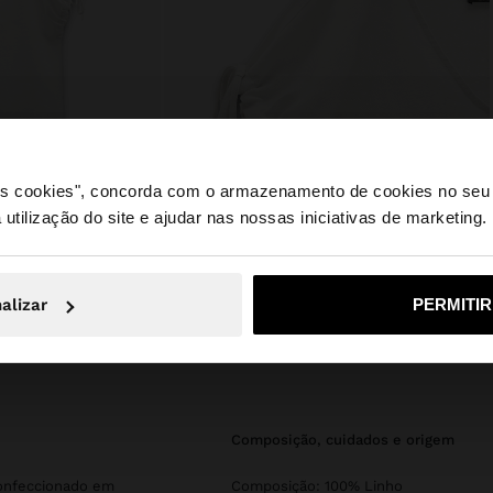
 os cookies", concorda com o armazenamento de cookies no seu 
 utilização do site e ajudar nas nossas iniciativas de marketing.
e a partir de Portugal. Deseja navegar no nosso site Unite
alizar
PERMITI
Não, Fique em Portugal
Sim, leve
composição, cuidados e origem
Confeccionado em
Composição: 100% Linho