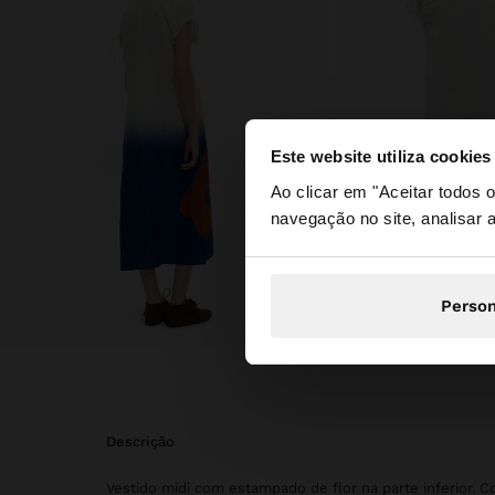
Este website utiliza cookies
olá
Ao clicar em "Aceitar todos
navegação no site, analisar a
Está a aceder ao sit
Person
descrição
Vestido midi com estampado de flor na parte inferior. 