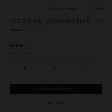
iniciar sessão
cesta
VESTIDO MIDI ESTAMPADO FLOR
Preço Reduzido De
Para
59,99 €
39,99 €
33%
Selecionado
Multicor
|
246950
S
M
L
Adicionar à cesta
Ver look