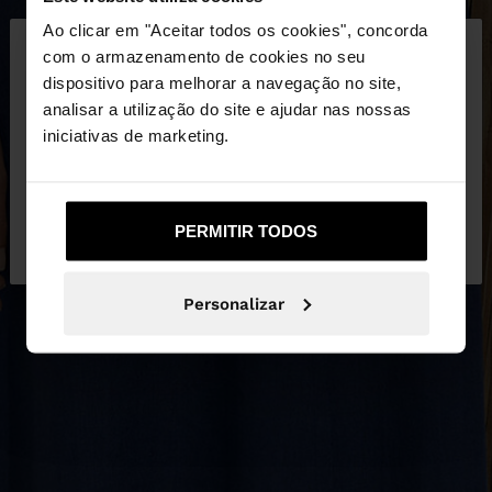
×
Ao clicar em "Aceitar todos os cookies", concorda
olá
com o armazenamento de cookies no seu
dispositivo para melhorar a navegação no site,
Está a aceder ao site a partir de Portugal. Deseja
analisar a utilização do site e ajudar nas nossas
navegar no nosso site United States?
iniciativas de marketing.
Não, Fique em
Sim, leve-me a United
PERMITIR TODOS
Portugal
States
Personalizar