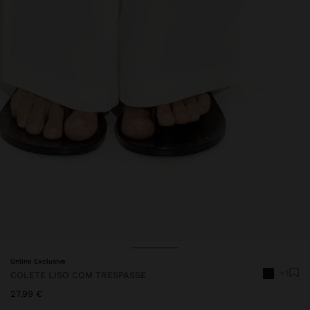
Preço Reduzido De
Para
Online Exclusive
+1
COLETE LISO COM TRESPASSE
27,99 €