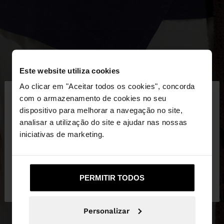
Este website utiliza cookies
×
Ao clicar em "Aceitar todos os cookies", concorda
olá
com o armazenamento de cookies no seu
dispositivo para melhorar a navegação no site,
Está a aceder ao site a partir de Portugal. Deseja
analisar a utilização do site e ajudar nas nossas
navegar no nosso site United States?
iniciativas de marketing.
Não, Fique em
Sim, leve-me a United
PERMITIR TODOS
Portugal
States
Personalizar