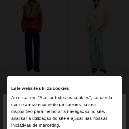
Este website utiliza cookies
×
Ao clicar em "Aceitar todos os cookies", concorda
olá
com o armazenamento de cookies no seu
dispositivo para melhorar a navegação no site,
Está a aceder ao site a partir de Portugal. Deseja
analisar a utilização do site e ajudar nas nossas
navegar no nosso site United States?
iniciativas de marketing.