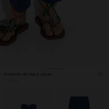
Preço Reduzido De
Para
Preço Reduzido De
Para
conjunto de top e calças
2 Artigos