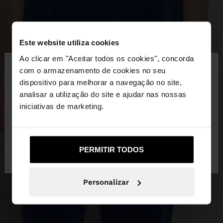
Este website utiliza cookies
×
Ao clicar em "Aceitar todos os cookies", concorda
olá
com o armazenamento de cookies no seu
dispositivo para melhorar a navegação no site,
Está a aceder ao site a partir de Portugal. Deseja
analisar a utilização do site e ajudar nas nossas
navegar no nosso site United States?
iniciativas de marketing.
Não, Fique em
Sim, leve-me a United
PERMITIR TODOS
Portugal
States
Personalizar