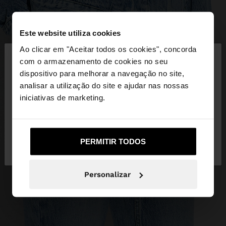
Este website utiliza cookies
×
Ao clicar em "Aceitar todos os cookies", concorda
olá
com o armazenamento de cookies no seu
dispositivo para melhorar a navegação no site,
Está a aceder ao site a partir de Portugal. Deseja
analisar a utilização do site e ajudar nas nossas
navegar no nosso site United States?
iniciativas de marketing.
Não, Fique em
Sim, leve-me a United
PERMITIR TODOS
Portugal
States
Personalizar