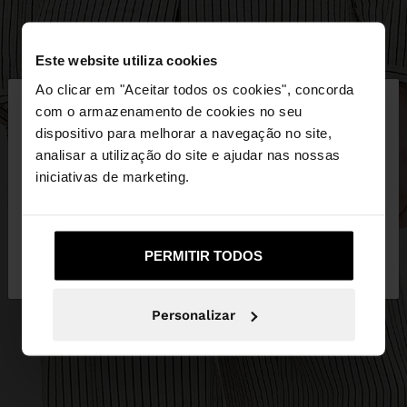
Este website utiliza cookies
×
Ao clicar em "Aceitar todos os cookies", concorda
olá
com o armazenamento de cookies no seu
dispositivo para melhorar a navegação no site,
Está a aceder ao site a partir de Portugal. Deseja
analisar a utilização do site e ajudar nas nossas
navegar no nosso site United States?
iniciativas de marketing.
Não, Fique em
Sim, leve-me a United
PERMITIR TODOS
Portugal
States
Personalizar