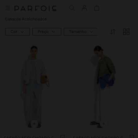
Casacos Acolchoados
Cor
Preço
Tamanho
+
+
CASACO ACOLCHOADO COM BOLSOS
CASACO ACOLCHOADO COM BOLSOS