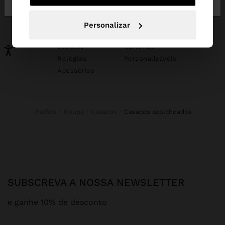
PODERÁ INTERESSAR-LHE
Novidades
Malas
Personalizar
Roupa
Bijuteria
Sapatos
Carteiras
Relógios
Personalizáveis
Acessórios
Parfois
Roupa
Casacos
casacos acolchoados
SUBSCREVA A NOSSA NEWSLETTER
e ganhe 10% de desconto