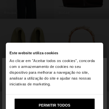
roupa
malas
Este website utiliza cookies
×
Ao clicar em "Aceitar todos os cookies", concorda
olá
com o armazenamento de cookies no seu
dispositivo para melhorar a navegação no site,
Está a aceder ao site a partir de Portugal. Deseja
analisar a utilização do site e ajudar nas nossas
navegar no nosso site United States?
iniciativas de marketing.
sapatos
bijuteria
Não, Fique em
Sim, leve-me a United
PERMITIR TODOS
Portugal
States