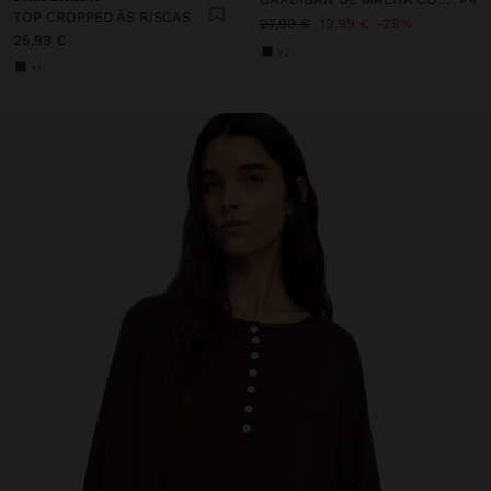
TOP CROPPED ÀS RISCAS
27,99 €
19,99 €
29%
25,99 €
+2
+1