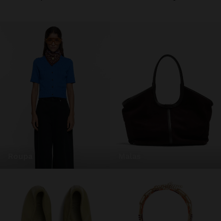
roupa
malas