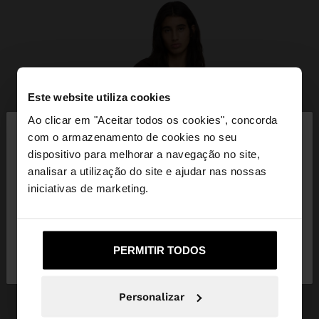
Este website utiliza cookies
×
Ao clicar em "Aceitar todos os cookies", concorda
olá
com o armazenamento de cookies no seu
dispositivo para melhorar a navegação no site,
Está a aceder ao site a partir de Portugal. Deseja
analisar a utilização do site e ajudar nas nossas
navegar no nosso site United States?
iniciativas de marketing.
Não, Fique em
Sim, leve-me a United
PERMITIR TODOS
Portugal
States
Personalizar