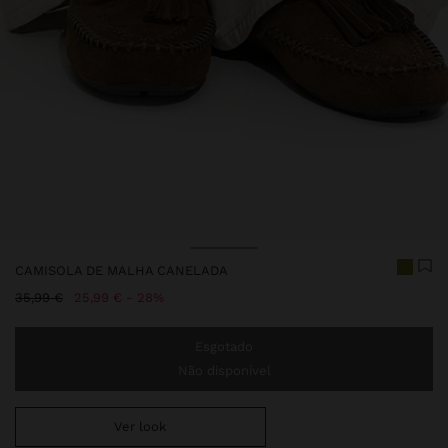
Preço Reduzido De
Para
CAMISOLA DE MALHA CANELADA
Preço Reduzido De
Para
35,99 €
25,99 €
28%
Esgotado
Não disponível
Ver look