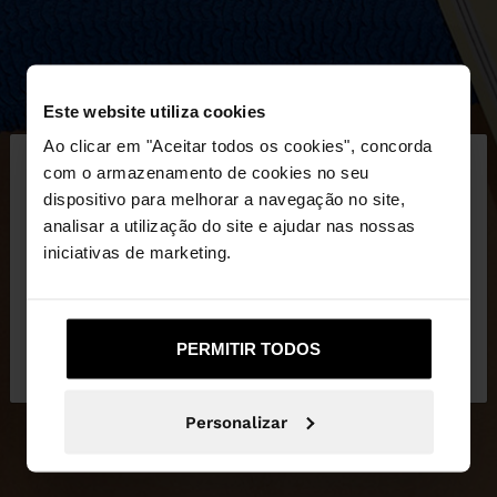
Este website utiliza cookies
×
Ao clicar em "Aceitar todos os cookies", concorda
olá
com o armazenamento de cookies no seu
dispositivo para melhorar a navegação no site,
Está a aceder ao site a partir de Portugal. Deseja
analisar a utilização do site e ajudar nas nossas
navegar no nosso site United States?
iniciativas de marketing.
Não, Fique em
Sim, leve-me a United
PERMITIR TODOS
Portugal
States
Personalizar