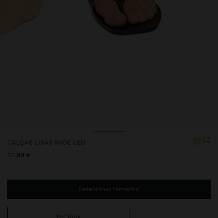
Preço Reduzido De
Para
CALÇAS LISAS WIDE LEG
35,99 €
Selecionar tamanho
Ver look