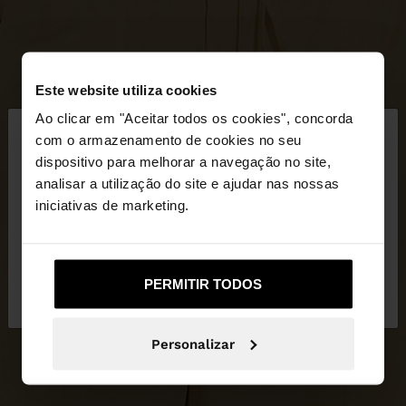
Este website utiliza cookies
×
Ao clicar em "Aceitar todos os cookies", concorda
olá
com o armazenamento de cookies no seu
dispositivo para melhorar a navegação no site,
Está a aceder ao site a partir de Portugal. Deseja
analisar a utilização do site e ajudar nas nossas
navegar no nosso site United States?
iniciativas de marketing.
Não, Fique em
Sim, leve-me a United
PERMITIR TODOS
Portugal
States
Personalizar