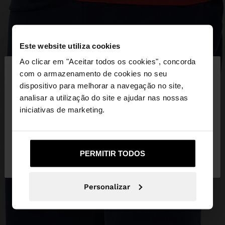
Este website utiliza cookies
×
Ao clicar em "Aceitar todos os cookies", concorda
olá
com o armazenamento de cookies no seu
dispositivo para melhorar a navegação no site,
Está a aceder ao site a partir de Portugal. Deseja
analisar a utilização do site e ajudar nas nossas
navegar no nosso site United States?
iniciativas de marketing.
Não, Fique em
Sim, leve-me a United
PERMITIR TODOS
Portugal
States
Personalizar