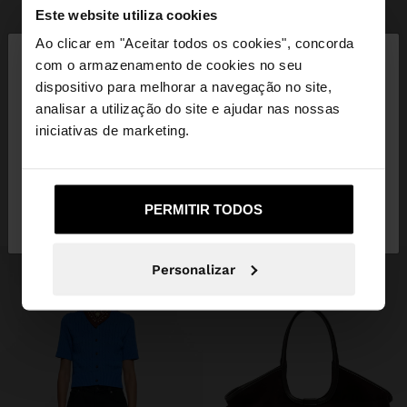
Este website utiliza cookies
+
×
Ao clicar em "Aceitar todos os cookies", concorda
olá
CASACO EFEITO PELE GOLA EM CONTRASTE
com o armazenamento de cookies no seu
59,99 €
39,99 €
33%
dispositivo para melhorar a navegação no site,
Está a aceder ao site a partir de Portugal. Deseja
analisar a utilização do site e ajudar nas nossas
navegar no nosso site United States?
iniciativas de marketing.
INSPIRE-SE
Descubra novas ideias de styling e
explore a nossa nova coleção.
Não, Fique em
Sim, leve-me a United
PERMITIR TODOS
Portugal
States
Personalizar