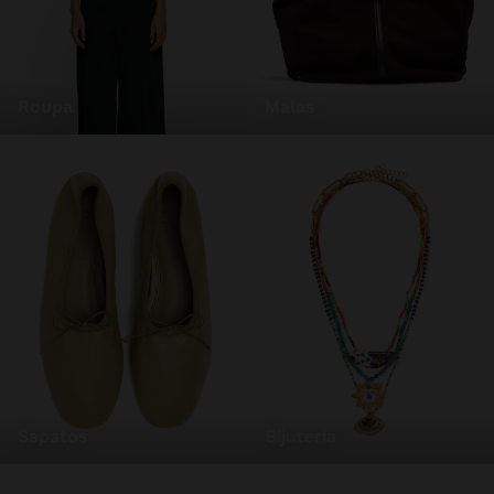
roupa
malas
sapatos
bijuteria