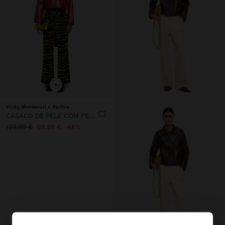
+
Vicky Montanari x Parfois
CASACO DE PELE COM FECHO DE CORRER
129,99 €
69,99 €
46%