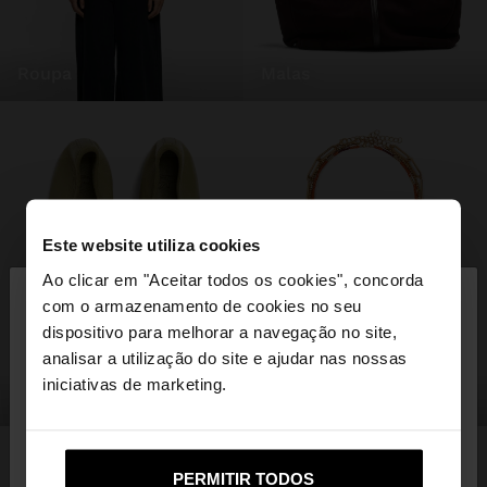
roupa
malas
Este website utiliza cookies
×
Ao clicar em "Aceitar todos os cookies", concorda
olá
com o armazenamento de cookies no seu
dispositivo para melhorar a navegação no site,
Está a aceder ao site a partir de Portugal. Deseja
analisar a utilização do site e ajudar nas nossas
navegar no nosso site United States?
iniciativas de marketing.
sapatos
bijuteria
Não, Fique em
Sim, leve-me a United
PERMITIR TODOS