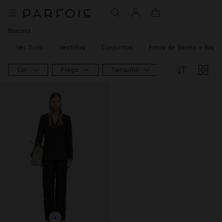
Preço Reduzido De
Para
Blazers
Ver Tudo
Vestidos
Conjuntos
Fatos de Banho e Biquí
Cor
Preço
Tamanho
+