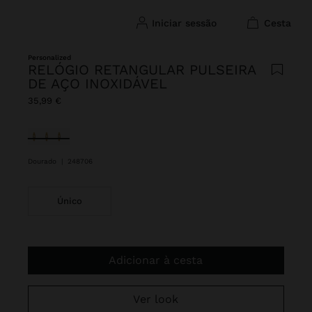
iniciar sessão
cesta
Personalized
RELÓGIO RETANGULAR PULSEIRA
DE AÇO INOXIDÁVEL
35,99 €
Selecionado
Dourado
|
248706
Único
Adicionar à cesta
Ver look