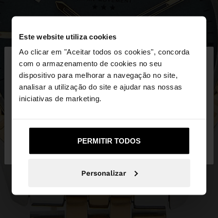
Este website utiliza cookies
×
Ao clicar em "Aceitar todos os cookies", concorda
olá
com o armazenamento de cookies no seu
dispositivo para melhorar a navegação no site,
Está a aceder ao site a partir de Portugal. Deseja
analisar a utilização do site e ajudar nas nossas
navegar no nosso site United States?
iniciativas de marketing.
Não, Fique em
Sim, leve-me a United
PERMITIR TODOS
Portugal
States
Personalizar