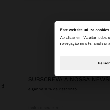
Este website utiliza cookies
olá
Ao clicar em "Aceitar todos
navegação no site, analisar a
Está a aceder ao sit
Parfois
Person
SUBSCREVA A NOSSA NEWS
e ganhe 10% de desconto