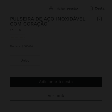
iniciar sessão
cesta
PULSEIRA DE AÇO INOXIDÁVEL
COM CORAÇÃO
17,99 €
Selecionado
Multicor
|
166494
Único
Adicionar à cesta
Ver look