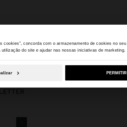
 os cookies", concorda com o armazenamento de cookies no seu 
 utilização do site e ajudar nas nossas iniciativas de marketing.
e a partir de Portugal. Deseja navegar no nosso site Unite
Joalharia
Aço Inoxidável
Pulseiras
pulseira de aço inoxidável com
alizar
PERMITI
Não, Fique em Portugal
Sim, leve
LETTER