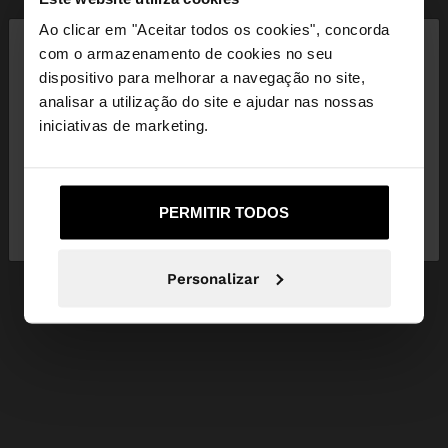
×
Ao clicar em "Aceitar todos os cookies", concorda
olá
com o armazenamento de cookies no seu
dispositivo para melhorar a navegação no site,
Está a aceder ao site a partir de Portugal. Deseja
analisar a utilização do site e ajudar nas nossas
navegar no nosso site United States?
iniciativas de marketing.
Não, Fique em
Sim, leve-me a United
PERMITIR TODOS
Portugal
States
Personalizar