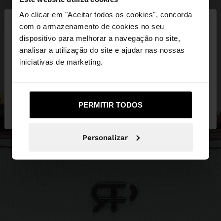
×
Ao clicar em "Aceitar todos os cookies", concorda
olá
com o armazenamento de cookies no seu
dispositivo para melhorar a navegação no site,
Está a aceder ao site a partir de Portugal. Deseja
analisar a utilização do site e ajudar nas nossas
navegar no nosso site United States?
iniciativas de marketing.
Não, Fique em
Sim, leve-me a United
PERMITIR TODOS
Portugal
States
Personalizar