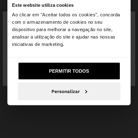
Este website utiliza cookies
×
Ao clicar em "Aceitar todos os cookies", concorda
olá
com o armazenamento de cookies no seu
dispositivo para melhorar a navegação no site,
Está a aceder ao site a partir de Portugal. Deseja
analisar a utilização do site e ajudar nas nossas
navegar no nosso site United States?
iniciativas de marketing.
Não, Fique em
Sim, leve-me a United
PERMITIR TODOS
Portugal
States
Personalizar