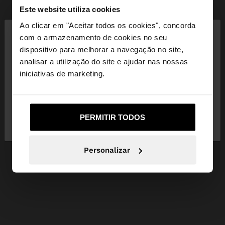
Este website utiliza cookies
×
Ao clicar em "Aceitar todos os cookies", concorda
olá
com o armazenamento de cookies no seu
dispositivo para melhorar a navegação no site,
Está a aceder ao site a partir de Portugal. Deseja
analisar a utilização do site e ajudar nas nossas
navegar no nosso site United States?
iniciativas de marketing.
Não, Fique em
Sim, leve-me a United
PERMITIR TODOS
Portugal
States
Personalizar