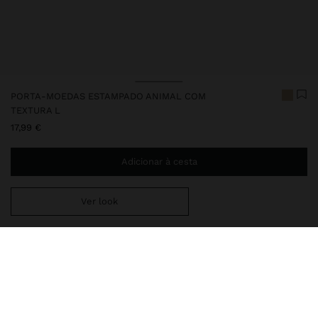
PORTA-MOEDAS ESTAMPADO ANIMAL COM
TEXTURA L
17,99 €
Adicionar à cesta
Ver look
Envio ao domicílio gratuito se adicionar
29,99 €
à sua cesta.
Entrega em loja sempre grátis
249985
|
multicor