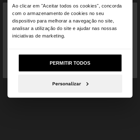
×
Ao clicar em "Aceitar todos os cookies", concorda
olá
com o armazenamento de cookies no seu
dispositivo para melhorar a navegação no site,
Está a aceder ao site a partir de Portugal. Deseja
analisar a utilização do site e ajudar nas nossas
navegar no nosso site United States?
iniciativas de marketing.
Não, Fique em
Sim, leve-me a United
PERMITIR TODOS
Portugal
States
Personalizar