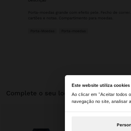
descrição
Porta-moedas grande com efeito pele. Fecho de correr.
cartões e notas. Compartimento para moedas.
Porta-Moedas
Porta-moedas
Este website utiliza cookies
olá
complete o seu look
Ao clicar em "Aceitar todos
navegação no site, analisar a
Está a aceder ao sit
Person