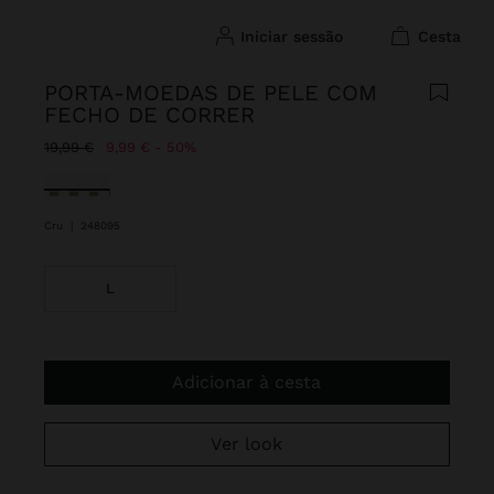
iniciar sessão
cesta
PORTA-MOEDAS DE PELE COM
FECHO DE CORRER
Preço Reduzido De
Para
19,99 €
9,99 €
50%
Selecionado
Cru
|
248095
L
Adicionar à cesta
Ver look