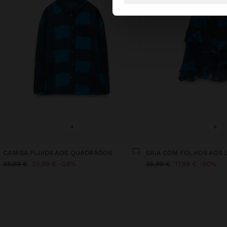
+
+
CAMISA FLUIDA AOS QUADRADOS
SAIA COM FOLHOS AOS
35,99 €
25,99 €
28%
35,99 €
17,99 €
50%