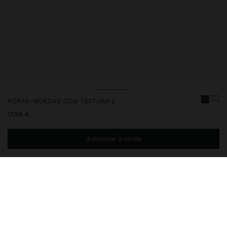
PORTA-MOEDAS COM TEXTURA L
17,99 €
Adicionar à cesta
Envio ao domicílio gratuito se adicionar
29,99 €
à sua cesta.
Entrega em loja sempre grátis
248655
|
castanho