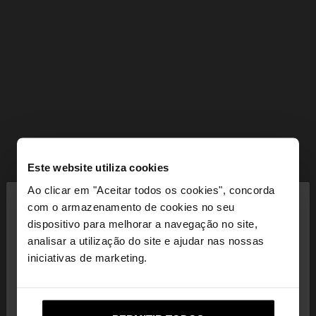
Este website utiliza cookies
×
Ao clicar em "Aceitar todos os cookies", concorda
olá
com o armazenamento de cookies no seu
dispositivo para melhorar a navegação no site,
Está a aceder ao site a partir de Portugal. Deseja
analisar a utilização do site e ajudar nas nossas
navegar no nosso site United States?
iniciativas de marketing.
Não, Fique em
Sim, leve-me a United