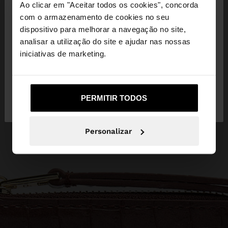
×
Ao clicar em "Aceitar todos os cookies", concorda
olá
com o armazenamento de cookies no seu
dispositivo para melhorar a navegação no site,
Está a aceder ao site a partir de Portugal. Deseja
analisar a utilização do site e ajudar nas nossas
navegar no nosso site United States?
iniciativas de marketing.
Não, Fique em
Sim, leve-me a United
PERMITIR TODOS
Portugal
States
Personalizar