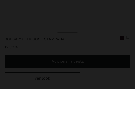
BOLSA MULTIUSOS ESTAMPADA
12,99 €
Adicionar à cesta
Ver look
Envio ao domicílio gratuito se adicionar
29,99 €
à sua cesta.
Entrega em loja sempre grátis
249210
|
rosa