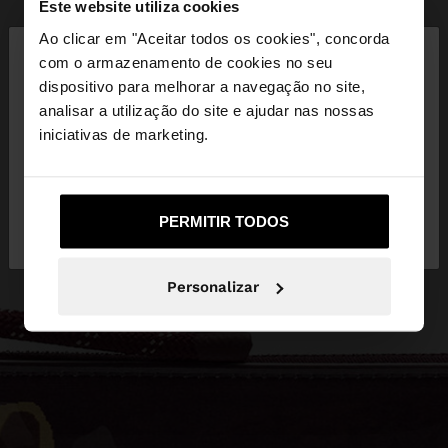
Este website utiliza cookies
×
Ao clicar em "Aceitar todos os cookies", concorda
olá
com o armazenamento de cookies no seu
dispositivo para melhorar a navegação no site,
Está a aceder ao site a partir de Portugal. Deseja
analisar a utilização do site e ajudar nas nossas
navegar no nosso site United States?
iniciativas de marketing.
Não, Fique em
Sim, leve-me a United
PERMITIR TODOS
Portugal
States
Personalizar