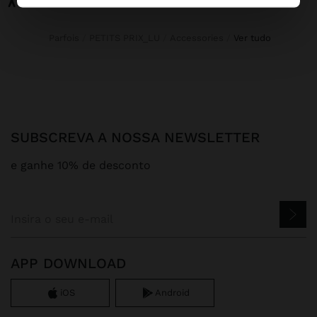
Parfois
PETITS PRIX_LU
Accessories
ver tudo
SUBSCREVA A NOSSA NEWSLETTER
e ganhe 10% de desconto
APP DOWNLOAD
iOS
Android