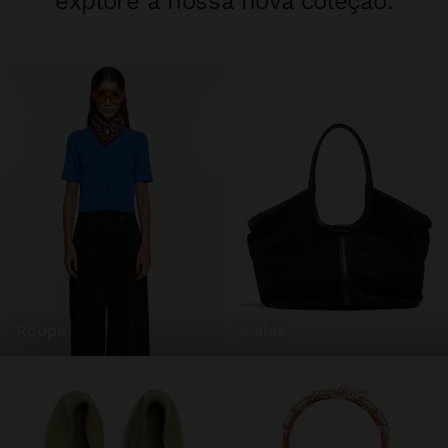
explore a nossa nova coleção.
roupa
malas