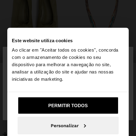
Este website utiliza cookies
×
Ao clicar em "Aceitar todos os cookies", concorda
olá
sapatos
bijuteria
com o armazenamento de cookies no seu
dispositivo para melhorar a navegação no site,
Está a aceder ao site a partir de Portugal. Deseja
analisar a utilização do site e ajudar nas nossas
navegar no nosso site United States?
iniciativas de marketing.
PODERÁ INTERESSAR-LHE
Novidades
Malas
Não, Fique em
Sim, leve-me a United
PERMITIR TODOS
Roupa
Bijuteria
Portugal
States
Sapatos
Carteiras
Relógios
Personalizáveis
Personalizar
Acessórios