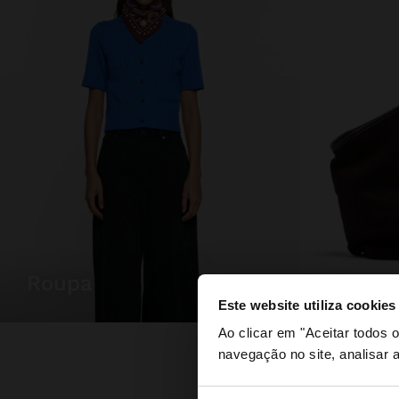
roupa
malas
Este website utiliza cookies
olá
Ao clicar em "Aceitar todos
navegação no site, analisar a
Está a aceder ao sit