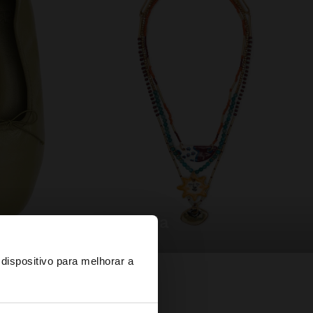
bijuteria
×
dispositivo para melhorar a
d States?