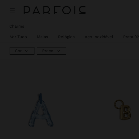
Preço Reduzido De
Para
Charms
Ver Tudo
Malas
Relógios
Aço Inoxidável
Prata 9
Cor
Preço