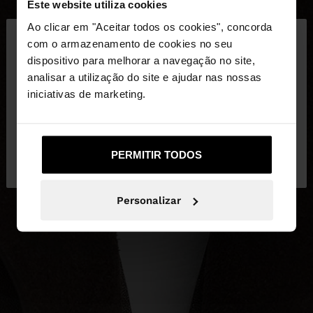
Este website utiliza cookies
×
Ao clicar em "Aceitar todos os cookies", concorda
olá
com o armazenamento de cookies no seu
dispositivo para melhorar a navegação no site,
Está a aceder ao site a partir de Portugal. Deseja
analisar a utilização do site e ajudar nas nossas
navegar no nosso site United States?
iniciativas de marketing.
Não, Fique em
Sim, leve-me a United
PERMITIR TODOS
Portugal
States
Personalizar