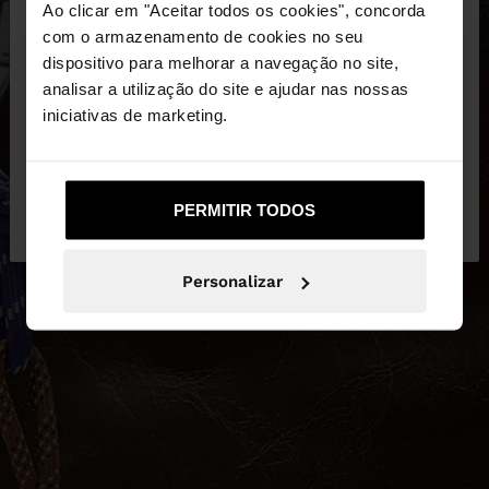
×
Ao clicar em "Aceitar todos os cookies", concorda
olá
com o armazenamento de cookies no seu
dispositivo para melhorar a navegação no site,
Está a aceder ao site a partir de Portugal. Deseja
analisar a utilização do site e ajudar nas nossas
navegar no nosso site United States?
iniciativas de marketing.
Não, Fique em
Sim, leve-me a United
PERMITIR TODOS
Portugal
States
Personalizar