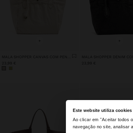
+
+
MALA SHOPPER CANVAS COM PENDURO
23,99 €
23,99 €
Este website utiliza cookies
olá
Ao clicar em "Aceitar todos
navegação no site, analisar a
Está a aceder ao sit