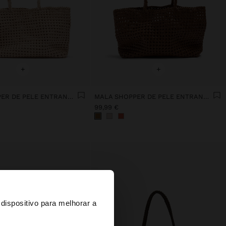
+
+
MALA SHOPPER DE PELE ENTRANÇADA
MALA SHOPPER DE PELE ENTRANÇADA
99,99 €
×
dispositivo para melhorar a
d States?