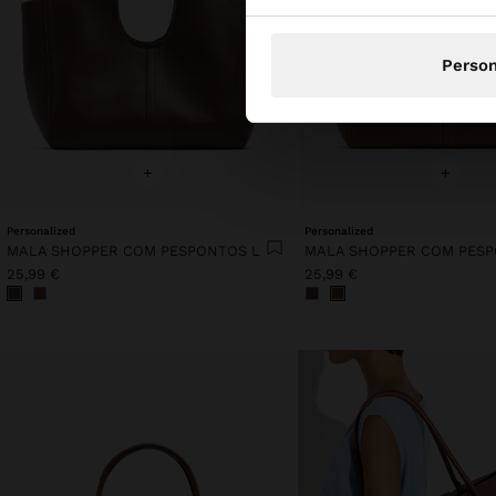
Person
+
+
Personalized
Personalized
MALA SHOPPER COM PESPONTOS L
MALA SHOPPER COM PESP
25,99 €
25,99 €