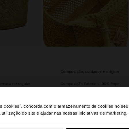
composição, cuidados e origem
rmato retangular.
Composição Exterior: 100% Papel
. Alças de ombro
Exterior: 90% Papel, 10% Poliéster
Dimensões cm: 25x25x1 (CxAxL)
 os cookies", concorda com o armazenamento de cookies no seu 
 utilização do site e ajudar nas nossas iniciativas de marketing.
e a partir de Portugal. Deseja navegar no nosso site Unite
Comprimento da Alça (Min. - Max.):
25