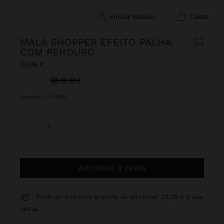
iniciar sessão
cesta
MALA SHOPPER EFEITO PALHA
COM PENDURO
23,99 €
Selecionado
Amarelo
|
244522
L
Adicionar à cesta
Envio ao domicílio gratuito se adicionar
29,99 €
à sua
cesta.