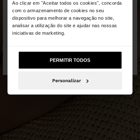
×
Ao clicar em "Aceitar todos os cookies", concorda
olá
com o armazenamento de cookies no seu
dispositivo para melhorar a navegação no site,
Está a aceder ao site a partir de Portugal. Deseja
analisar a utilização do site e ajudar nas nossas
navegar no nosso site United States?
iniciativas de marketing.
Não, Fique em
Sim, leve-me a United
PERMITIR TODOS
Portugal
States
Personalizar