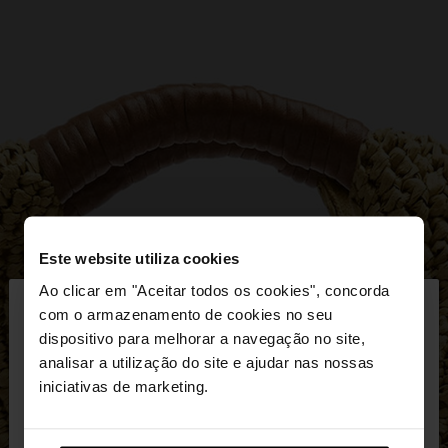
Este website utiliza cookies
×
Ao clicar em "Aceitar todos os cookies", concorda
olá
com o armazenamento de cookies no seu
dispositivo para melhorar a navegação no site,
Está a aceder ao site a partir de Portugal. Deseja
analisar a utilização do site e ajudar nas nossas
navegar no nosso site United States?
iniciativas de marketing.