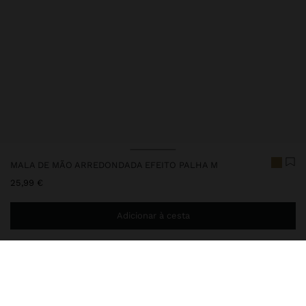
MALA DE MÃO ARREDONDADA EFEITO PALHA M
25,99 €
Adicionar à cesta
Envio ao domicílio gratuito se adicionar
29,99 €
à sua cesta.
Entrega em loja sempre grátis