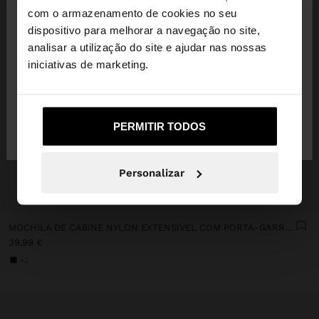
×
olá
com o armazenamento de cookies no seu
dispositivo para melhorar a navegação no site,
Está a aceder ao site a partir de Portugal. Deseja
analisar a utilização do site e ajudar nas nossas
navegar no nosso site United States?
iniciativas de marketing.
Não, Fique em
Sim, leve-me a United
PERMITIR TODOS
Portugal
States
Personalizar
+
MOCHILA DE CABINE NYLON EXTENSÍVEL COM PORTA-GARRAFA
39,99 €
+2