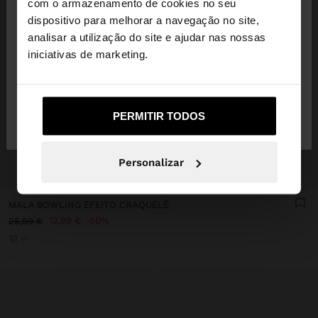
com o armazenamento de cookies no seu
dispositivo para melhorar a navegação no site,
Está a aceder ao site a partir de Portugal. Deseja
analisar a utilização do site e ajudar nas nossas
navegar no nosso site United States?
iniciativas de marketing.
Não, Fique em
Sim, leve-me a United
PERMITIR TODOS
Portugal
States
Personalizar
+
MALA BOWLING EFEITO CRAQUELÊ
12,99 €
50%
25,99 €
+1