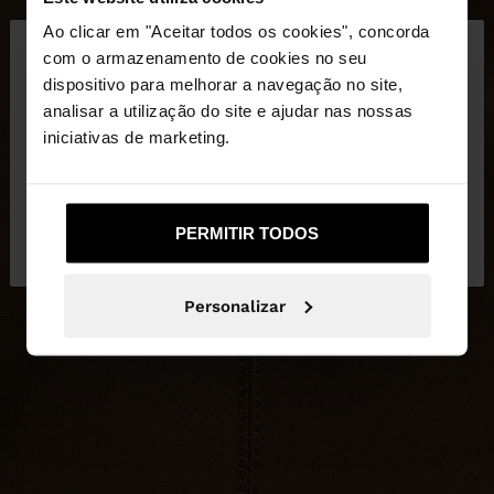
×
Ao clicar em "Aceitar todos os cookies", concorda
olá
com o armazenamento de cookies no seu
dispositivo para melhorar a navegação no site,
Está a aceder ao site a partir de Portugal. Deseja
analisar a utilização do site e ajudar nas nossas
navegar no nosso site United States?
iniciativas de marketing.
Não, Fique em
Sim, leve-me a United
PERMITIR TODOS
Portugal
States
Personalizar