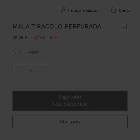
iniciar sessão
cesta
MALA TIRACOLO PERFURADA
Preço Reduzido De
Para
25,99 €
12,99 €
50%
Camel
|
246097
S
Esgotado
Não disponível
Ver look