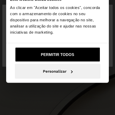
×
Ao clicar em "Aceitar todos os cookies", concorda
olá
com o armazenamento de cookies no seu
dispositivo para melhorar a navegação no site,
Está a aceder ao site a partir de Portugal. Deseja
analisar a utilização do site e ajudar nas nossas
navegar no nosso site United States?
iniciativas de marketing.
Não, Fique em
Sim, leve-me a United
PERMITIR TODOS
Portugal
States
Personalizar