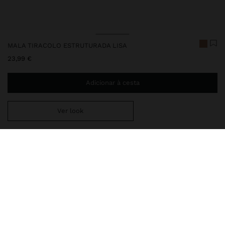
MALA TIRACOLO ESTRUTURADA LISA
23,99 €
Adicionar à cesta
Ver look
Envio ao domicílio gratuito se adicionar
29,99 €
à sua cesta.
Entrega em loja sempre grátis
248696
|
taupe
Mala tiracolo estruturada e lisa. Tamanho médio. Forro e bolso
interior. Fecho de correr. Acabamentos arredondados, com bordas