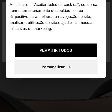
×
Ao clicar em "Aceitar todos os cookies", concorda
olá
com o armazenamento de cookies no seu
dispositivo para melhorar a navegação no site,
Está a aceder ao site a partir de Portugal. Deseja
analisar a utilização do site e ajudar nas nossas
navegar no nosso site United States?
iniciativas de marketing.
Não, Fique em
Sim, leve-me a United
PERMITIR TODOS
Portugal
States
Personalizar