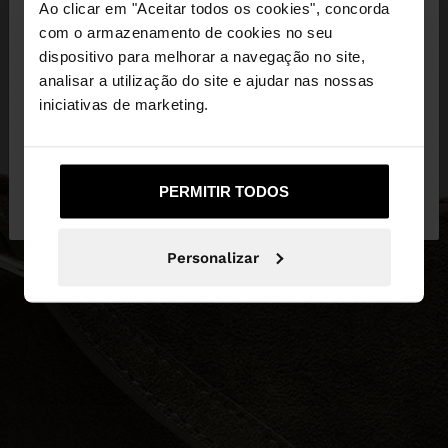
×
Ao clicar em "Aceitar todos os cookies", concorda
olá
com o armazenamento de cookies no seu
dispositivo para melhorar a navegação no site,
Está a aceder ao site a partir de Portugal. Deseja
analisar a utilização do site e ajudar nas nossas
navegar no nosso site United States?
iniciativas de marketing.
Não, Fique em
Sim, leve-me a United
PERMITIR TODOS
Portugal
States
Personalizar