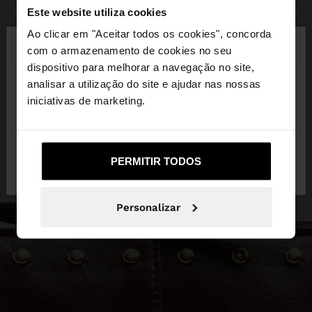
Este website utiliza cookies
×
Ao clicar em "Aceitar todos os cookies", concorda
olá
com o armazenamento de cookies no seu
dispositivo para melhorar a navegação no site,
Está a aceder ao site a partir de Portugal. Deseja
analisar a utilização do site e ajudar nas nossas
navegar no nosso site United States?
iniciativas de marketing.
Não, Fique em
Sim, leve-me a United
PERMITIR TODOS
Portugal
States
Personalizar