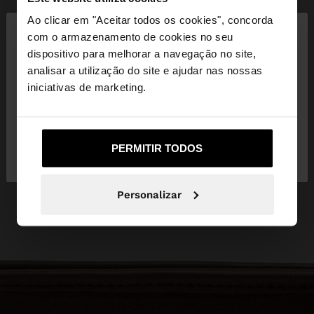
×
Ao clicar em "Aceitar todos os cookies", concorda
olá
com o armazenamento de cookies no seu
dispositivo para melhorar a navegação no site,
Está a aceder ao site a partir de Portugal. Deseja
analisar a utilização do site e ajudar nas nossas
navegar no nosso site United States?
iniciativas de marketing.
Não, Fique em
Sim, leve-me a United
PERMITIR TODOS
Portugal
States
Personalizar