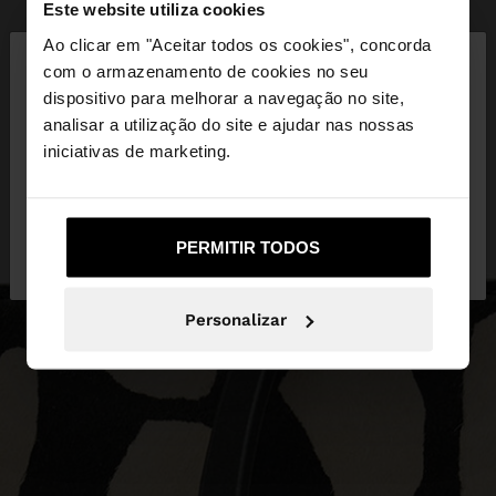
Este website utiliza cookies
×
Ao clicar em "Aceitar todos os cookies", concorda
olá
com o armazenamento de cookies no seu
dispositivo para melhorar a navegação no site,
Está a aceder ao site a partir de Portugal. Deseja
analisar a utilização do site e ajudar nas nossas
navegar no nosso site United States?
iniciativas de marketing.
Não, Fique em
Sim, leve-me a United
PERMITIR TODOS
Portugal
States
Personalizar