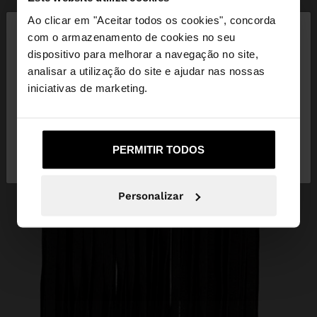
×
Ao clicar em "Aceitar todos os cookies", concorda
olá
com o armazenamento de cookies no seu
dispositivo para melhorar a navegação no site,
Está a aceder ao site a partir de Portugal. Deseja
analisar a utilização do site e ajudar nas nossas
navegar no nosso site United States?
iniciativas de marketing.
Não, Fique em
Sim, leve-me a United
PERMITIR TODOS
Portugal
States
Personalizar