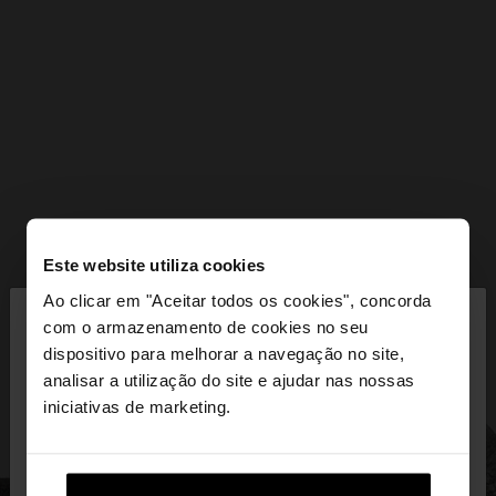
Este website utiliza cookies
×
Ao clicar em "Aceitar todos os cookies", concorda
olá
com o armazenamento de cookies no seu
dispositivo para melhorar a navegação no site,
Está a aceder ao site a partir de Portugal. Deseja
analisar a utilização do site e ajudar nas nossas
navegar no nosso site United States?
iniciativas de marketing.
Não, Fique em
Sim, leve-me a United