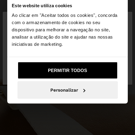
Este website utiliza cookies
×
Ao clicar em "Aceitar todos os cookies", concorda
olá
com o armazenamento de cookies no seu
dispositivo para melhorar a navegação no site,
Está a aceder ao site a partir de Portugal. Deseja
analisar a utilização do site e ajudar nas nossas
navegar no nosso site United States?
iniciativas de marketing.
Não, Fique em
Sim, leve-me a United
PERMITIR TODOS
Portugal
States
Personalizar