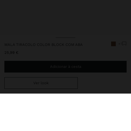
+1
MALA TIRACOLO COLOR BLOCK COM ABA
25,99 €
Adicionar à cesta
Ver look
Envio ao domicílio gratuito se adicionar
29,99 €
à sua cesta.
Entrega em loja sempre grátis
248672
|
camel