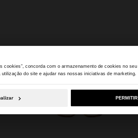
 os cookies", concorda com o armazenamento de cookies no seu 
 utilização do site e ajudar nas nossas iniciativas de marketing.
e a partir de Portugal. Deseja navegar no nosso site Unite
alizar
PERMITI
Não, Fique em Portugal
Sim, leve