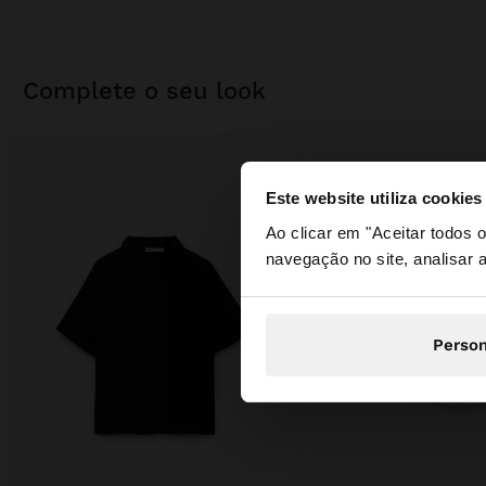
complete o seu look
Este website utiliza cookies
olá
Ao clicar em "Aceitar todos
navegação no site, analisar a
Está a aceder ao sit
Person