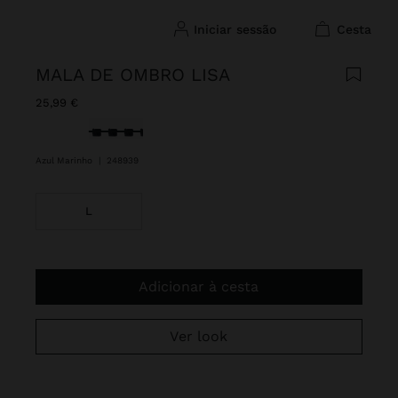
iniciar sessão
cesta
MALA DE OMBRO LISA
25,99 €
Selecionado
Azul Marinho
|
248939
L
Adicionar à cesta
Ver look